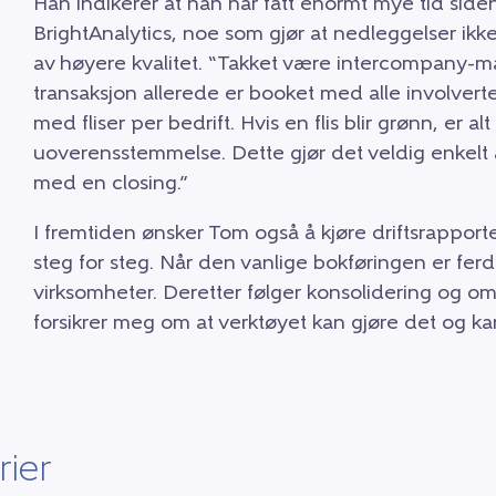
Han indikerer at han har fått enormt mye tid sid
BrightAnalytics, noe som gjør at nedleggelser ik
av høyere kvalitet. “Takket være intercompany-m
transaksjon allerede er booket med alle involverte
med fliser per bedrift. Hvis en flis blir grønn, er al
uoverensstemmelse. Dette gjør det veldig enkelt å 
med en closing.”
I fremtiden ønsker Tom også å kjøre driftsrapporter
steg for steg. Når den vanlige bokføringen er ferdi
virksomheter. Deretter følger konsolidering og om
forsikrer meg om at verktøyet kan gjøre det og k
rier