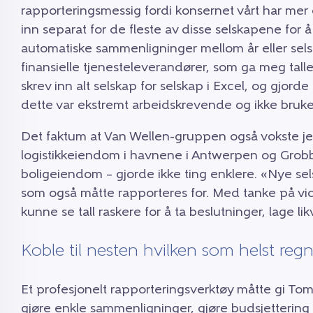
rapporteringsmessig fordi konsernet vårt har mer 
inn separat for de fleste av disse selskapene for å
automatiske sammenligninger mellom år eller sels
finansielle tjenesteleverandører, som ga meg tallen
skrev inn alt selskap for selskap i Excel, og gjorde
dette var ekstremt arbeidskrevende og ikke bruker
Det faktum at Van Wellen-gruppen også vokste jev
logistikkeiendom i havnene i Antwerpen og Grobb
boligeiendom – gjorde ikke ting enklere. «Nye selsk
som også måtte rapporteres for. Med tanke på vid
kunne se tall raskere for å ta beslutninger, lage li
Koble til nesten hvilken som helst re
Et profesjonelt rapporteringsverktøy måtte gi Tom 
gjøre enkle sammenligninger, gjøre budsjetterin