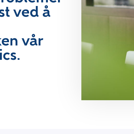
st ved å
en vår
ics.