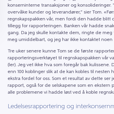
konserninterne transaksjoner og konsolideringer
overvåke kunder og leverandører,” sier Tom. «Førs
regnskapspakken vår, men fordi den hadde blitt op
tillegg for rapporteringen. Banken vår hadde sn
gang. Da jeg skulle kontakte dem, ringte de meg t
meg umiddelbart, og jeg har ikke kontaktet noen
Tre uker senere kunne Tom se de første rapporten
rapporteringsverktøyet til regnskapspakken vår var 
(ler). Jeg vet ikke hva som foregår bak kulissene.
enn 100 koblinger slik at de kan kobles til nesten
ekstra fordel for oss. Som et resultat av dette ser j
rapport, også for de selskapene som en ekstern pa
alle problemene vi hadde løst ved å koble regns
Ledelsesrapportering og interkonsern