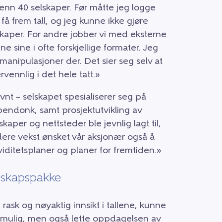
enn 40 selskaper. Før måtte jeg logge
 få frem tall, og jeg kunne ikke gjøre
kaper. For andre jobber vi med eksterne
e sine i ofte forskjellige formater. Jeg
 manipulasjoner der. Det sier seg selv at
vennlig i det hele tatt.»
nt – selskapet spesialiserer seg på
endonk, samt prosjektutvikling av
aper og nettsteder ble jevnlig lagt til,
ere vekst ønsket vår aksjonær også å
kviditetsplaner og planer for fremtiden.»
gnskapspakke
rask og nøyaktig innsikt i tallene, kunne
g mulig, men også lette oppdagelsen av