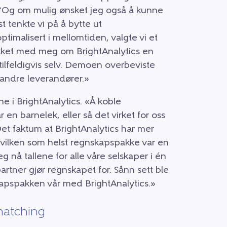
. “Og om mulig ønsket jeg også å kunne
t tenkte vi på å bytte ut
timalisert i mellomtiden, valgte vi et
akket med meg om BrightAnalytics en
ilfeldigvis selv. Demoen overbeviste
 andre leverandører.»
e i BrightAnalytics. «Å koble
en barnelek, eller så det virket for oss
 Det faktum at BrightAnalytics har mer
 hvilken som helst regnskapspakke var en
eg nå tallene for alle våre selskaper i én
rtner gjør regnskapet for. Sånn sett ble
kapspakken vår med BrightAnalytics.»
matching