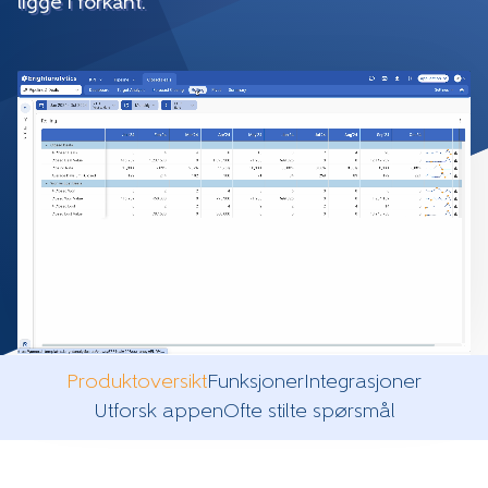
ligge i forkant.
Produktoversikt
Funksjoner
Integrasjoner
Utforsk appen
Ofte stilte spørsmål