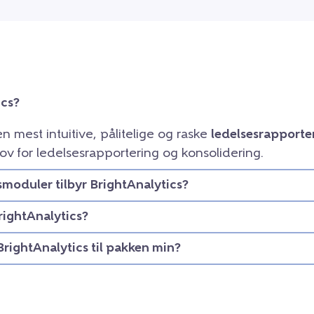
ics?
en mest intuitive, pålitelige og raske
ledelsesrapporte
ov for ledelsesrapportering og konsolidering.
smoduler tilbyr BrightAnalytics?
rightAnalytics?
BrightAnalytics til pakken min?