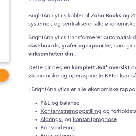
BrightAnalytics kobler til
Zoho Books
og 25
systemer, og sentraliserer alle økonomiske
BrightAnalytics transformerer automatisk d
dashboards, grafer og rapporter,
som gir u
virksomheten din
.
Dette gir deg
en komplett 360° oversikt
ov
økonomiske og operasjonelle KPIer kan nås
I BrightAnalytics er alle økonomiske rappor
P&L og balanse
Kontantstrømoppstilling
og forholdsta
Aldrings-
og
kontantprognose
Konsolidering