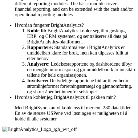
different reporting modules. The basic module covers
financial reporting, and can be extended with the cash and/or
operational reporting modules.
Hvordan fungerer BrightAnalytics?
Koble til:
BrightAnalytics kobler seg til regnskap-,
ERP- og CRM-systemer, og sentraliserer all data på
BrightAnalytics-plattformen.
Rapportere:
Standardmalene i BrightAnalytics er
umiddelbart klare for bruk, men kan tilpasses fullt ut
etter behov.
Analysere:
Ledelsesrapportene og dashbordene tilbyr
en mengde informasjon og gir umiddelbart klar innsikt i
tallene for hele organisasjonen.
Involvere:
De tydelige rapportene bidrar til en bedre
strømlinjeformet forretningsstrategi og gjennomføring,
og sikrer åpenhet innenfor selskapet.
Hvordan kobler jeg BrightAnalytics til pakken min?
Med BrightSync kan vi koble oss til mer enn 280 datakilder.
En av de største USPene ved løsningen er muligheten til å
koble til alle systemer.