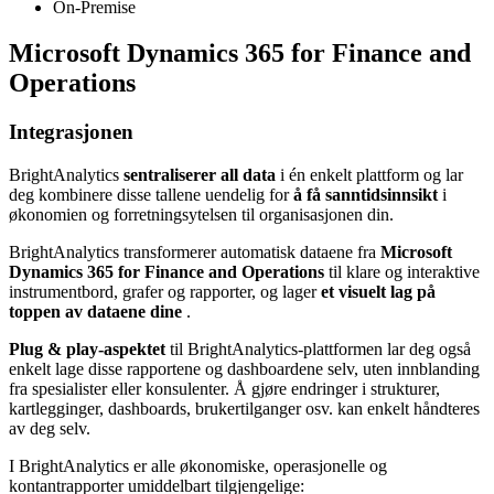
On-Premise
Microsoft Dynamics 365 for Finance and
Operations
Integrasjonen
BrightAnalytics
sentraliserer all data
i én enkelt plattform og lar
deg kombinere disse tallene uendelig for
å få sanntidsinnsikt
i
økonomien og forretningsytelsen til organisasjonen din.
BrightAnalytics transformerer automatisk dataene fra
Microsoft
Dynamics 365 for Finance and Operations
til klare og interaktive
instrumentbord, grafer og rapporter, og lager
et visuelt lag på
toppen av dataene dine
.
Plug & play-aspektet
til BrightAnalytics-plattformen lar deg også
enkelt lage disse rapportene og dashboardene selv, uten innblanding
fra spesialister eller konsulenter. Å gjøre endringer i strukturer,
kartlegginger, dashboards, brukertilganger osv. kan enkelt håndteres
av deg selv.
I BrightAnalytics er alle økonomiske, operasjonelle og
kontantrapporter umiddelbart tilgjengelige: