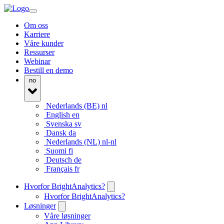
Om oss
Karriere
Våre kunder
Ressurser
Webinar
Bestill en demo
no
Nederlands (BE)
nl
English
en
Svenska
sv
Dansk
da
Nederlands (NL)
nl-nl
Suomi
fi
Deutsch
de
Français
fr
Hvorfor BrightAnalytics?
Hvorfor BrightAnalytics?
Løsninger
Våre løsninger