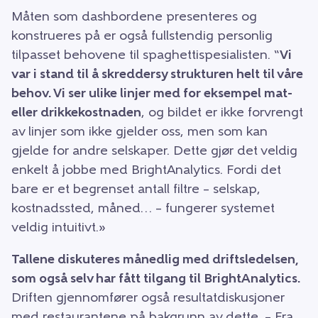
Måten som dashbordene presenteres og
konstrueres på er også fullstendig personlig
tilpasset behovene til spaghettispesialisten. “
Vi
var i stand til å skreddersy strukturen helt til våre
behov. Vi ser ulike linjer med for eksempel mat-
eller drikkekostnaden
, og bildet er ikke forvrengt
av linjer som ikke gjelder oss, men som kan
gjelde for andre selskaper. Dette gjør det veldig
enkelt å jobbe med BrightAnalytics. Fordi det
bare er et begrenset antall filtre – selskap,
kostnadssted, måned… – fungerer systemet
veldig intuitivt.»
Tallene diskuteres månedlig med driftsledelsen,
som også selv har fått tilgang til BrightAnalytics.
Driften gjennomfører også resultatdiskusjoner
med restaurantene på bakgrunn av dette. – Fra