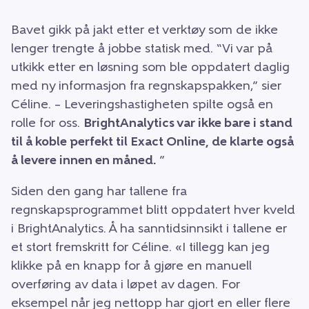
Bavet gikk på jakt etter et verktøy som de ikke
lenger trengte å jobbe statisk med. “Vi var på
utkikk etter en løsning som ble oppdatert daglig
med ny informasjon fra regnskapspakken,” sier
Céline. – Leveringshastigheten spilte også en
rolle for oss.
BrightAnalytics var ikke bare i stand
til å koble perfekt til Exact Online, de klarte også
å levere innen en måned.
”
Siden den gang har tallene fra
regnskapsprogrammet blitt oppdatert hver kveld
i BrightAnalytics. Å ha sanntidsinnsikt i tallene er
et stort fremskritt for Céline. «I tillegg kan jeg
klikke på en knapp for å gjøre en manuell
overføring av data i løpet av dagen. For
eksempel når jeg nettopp har gjort en eller flere