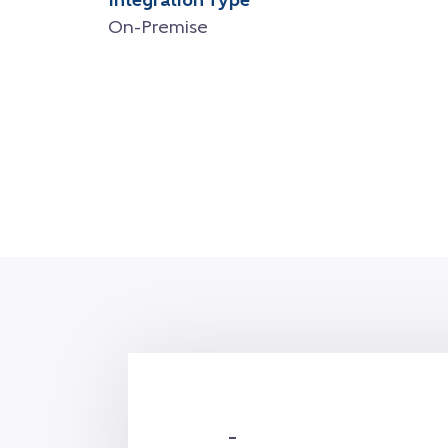
Integration Type
On-Premise
–