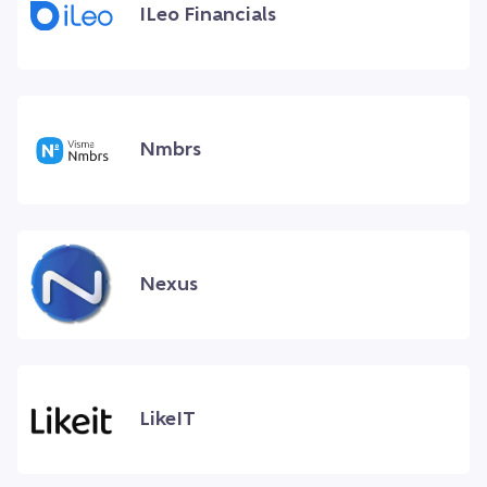
ILeo Financials
Nmbrs
Nexus
LikeIT