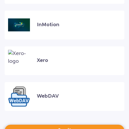
InMotion
Xero
WebDAV